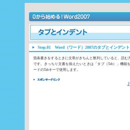
Step.01 Word（ワード）2007のタブとインデント
箇条書きをするときに文章がきちんと整列していると、読む
です。きっちり文書を揃えたいときは「タブ（Tab）」機能
ードのTabキーで使用します。